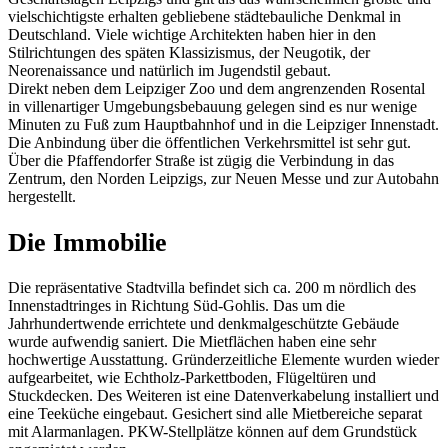
vielschichtigste erhalten gebliebene städtebauliche Denkmal in
Deutschland. Viele wichtige Architekten haben hier in den
Stilrichtungen des späten Klassizismus, der Neugotik, der
Neorenaissance und natürlich im Jugendstil gebaut.
Direkt neben dem Leipziger Zoo und dem angrenzenden Rosental
in villenartiger Umgebungsbebauung gelegen sind es nur wenige
Minuten zu Fuß zum Hauptbahnhof und in die Leipziger Innenstadt.
Die Anbindung über die öffentlichen Verkehrsmittel ist sehr gut.
Über die Pfaffendorfer Straße ist zügig die Verbindung in das
Zentrum, den Norden Leipzigs, zur Neuen Messe und zur Autobahn
hergestellt.
Die Immobilie
Die repräsentative Stadtvilla befindet sich ca. 200 m nördlich des
Innenstadtringes in Richtung Süd-Gohlis. Das um die
Jahrhundertwende errichtete und denkmalgeschützte Gebäude
wurde aufwendig saniert. Die Mietflächen haben eine sehr
hochwertige Ausstattung. Gründerzeitliche Elemente wurden wieder
aufgearbeitet, wie Echtholz-Parkettboden, Flügeltüren und
Stuckdecken. Des Weiteren ist eine Datenverkabelung installiert und
eine Teeküche eingebaut. Gesichert sind alle Mietbereiche separat
mit Alarmanlagen. PKW-Stellplätze können auf dem Grundstück