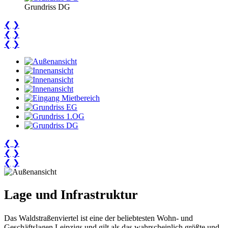
Grundriss DG
❮
❯
❮
❯
❮
❯
❮
❯
❮
❯
❮
❯
Lage und Infrastruktur
Das Waldstraßenviertel ist eine der beliebtesten Wohn- und
Geschäftslagen Leipzigs und gilt als das wahrscheinlich größte und